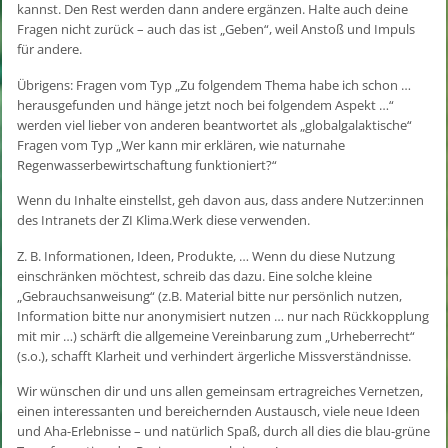
kannst. Den Rest werden dann andere ergänzen. Halte auch deine
Fragen nicht zurück – auch das ist „Geben“, weil Anstoß und Impuls
für andere.
Übrigens: Fragen vom Typ „Zu folgendem Thema habe ich schon …
herausgefunden und hänge jetzt noch bei folgendem Aspekt …“
werden viel lieber von anderen beantwortet als „globalgalaktische“
Fragen vom Typ „Wer kann mir erklären, wie naturnahe
Regenwasserbewirtschaftung funktioniert?“
Wenn du Inhalte einstellst, geh davon aus, dass andere Nutzer:innen
des Intranets der ZI Klima.Werk diese verwenden.
Z. B. Informationen, Ideen, Produkte, … Wenn du diese Nutzung
einschränken möchtest, schreib das dazu. Eine solche kleine
„Gebrauchsanweisung“ (z.B. Material bitte nur persönlich nutzen,
Information bitte nur anonymisiert nutzen … nur nach Rückkopplung
mit mir …) schärft die allgemeine Vereinbarung zum „Urheberrecht“
(s.o.), schafft Klarheit und verhindert ärgerliche Missverständnisse.
Wir wünschen dir und uns allen gemeinsam ertragreiches Vernetzen,
einen interessanten und bereichernden Austausch, viele neue Ideen
und Aha-Erlebnisse – und natürlich Spaß, durch all dies die blau-grüne